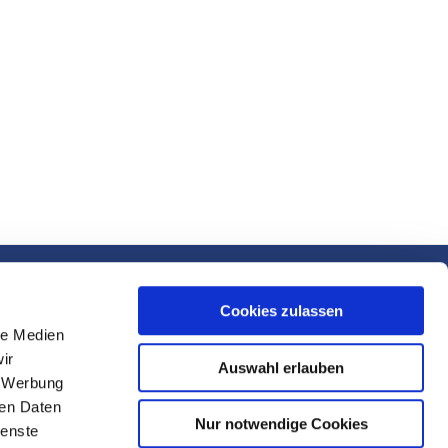
Cookies zulassen
le Medien
ir
Auswahl erlauben
Impressum
, Werbung
ren Daten
Nur notwendige Cookies
ienste
DSGVO