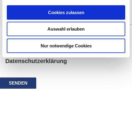
Cookies zulassen
Auswahl erlauben
Ich möchte den Newsletter erhalten und
stimme der Speicherung meiner E-Mail-
Nur notwendige Cookies
Adresse zu. Weitere Infos in der
Datenschutzerklärung