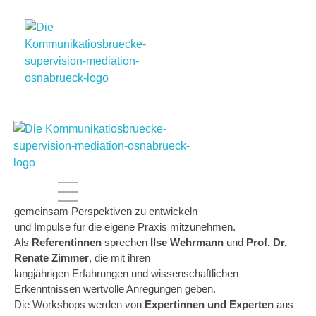
Die Kommunikationsbrücke
Mediation und Coaching
DRK Fachtag
Erstmals richtet der
DRK-Kreisverband Osnabrück
einen
Fachtag zum Thema „Qualität?
–
Die Kommunikationsbrücke
Mediation und Coaching
Jetzt!“ aus. Im Mittelpunkt stehen aktuelle Fragen und
Herausforderungen rund um Qualität in
der pädagogischen Arbeit. Der Fachtag lädt dazu ein,
gemeinsam Perspektiven zu entwickeln
und Impulse für die eigene Praxis mitzunehmen.
Als
Referentinnen
sprechen
Ilse
Wehrmann
und
Prof. Dr.
Renate Zimmer
, die mit ihren
langjährigen Erfahrungen und wissenschaftlichen
Erkenntnissen wertvolle Anregungen geben.
Die Workshops werden von
Expertinnen und Experten
aus